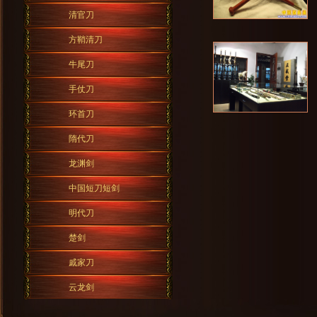
清官刀
方鞘清刀
牛尾刀
手仗刀
环首刀
隋代刀
龙渊剑
中国短刀短剑
明代刀
楚剑
戚家刀
云龙剑