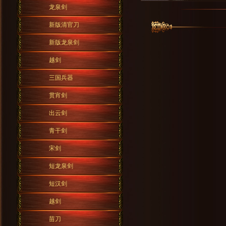
龙泉剑
新版清官刀
新版龙泉剑
越剑
三国兵器
贯宵剑
出云剑
青干剑
宋剑
短龙泉剑
短汉剑
越剑
苗刀