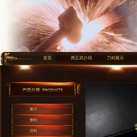
首页
周正武介绍
刀剑展示
唐刀
唐剑
汉剑