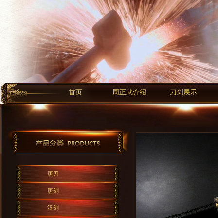
首页
周正武介绍
刀剑展示
唐刀
唐剑
汉剑