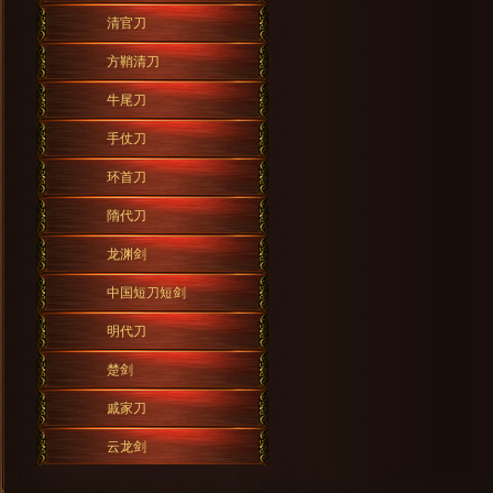
清官刀
方鞘清刀
牛尾刀
手仗刀
环首刀
隋代刀
龙渊剑
中国短刀短剑
明代刀
楚剑
戚家刀
云龙剑