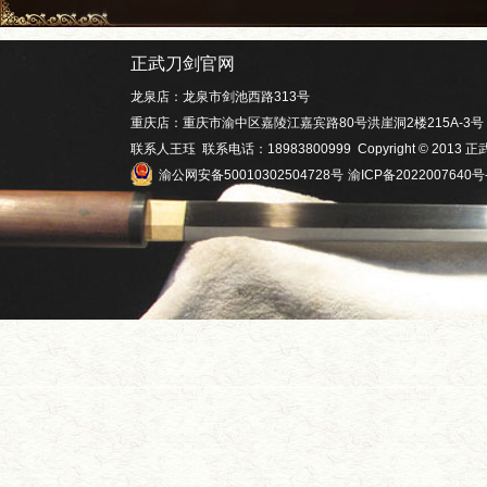
正武刀剑官网
龙泉店：龙泉市剑池西路313号
重庆店：重庆市渝中区嘉陵江嘉宾路80号洪崖洞2楼215A-3号
联系人王珏 联系电话：18983800999 Copyright © 201
渝公网安备50010302504728号
渝ICP备2022007640号