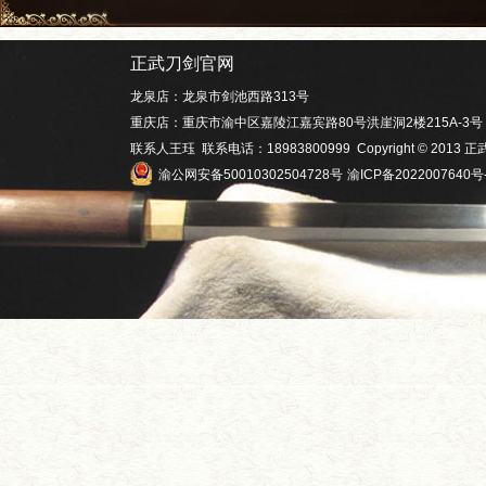
正武刀剑官网
龙泉店：龙泉市剑池西路313号
重庆店：重庆市渝中区嘉陵江嘉宾路80号洪崖洞2楼215A-3号
联系人王珏 联系电话：18983800999 Copyright © 201
渝公网安备50010302504728号
渝ICP备2022007640号