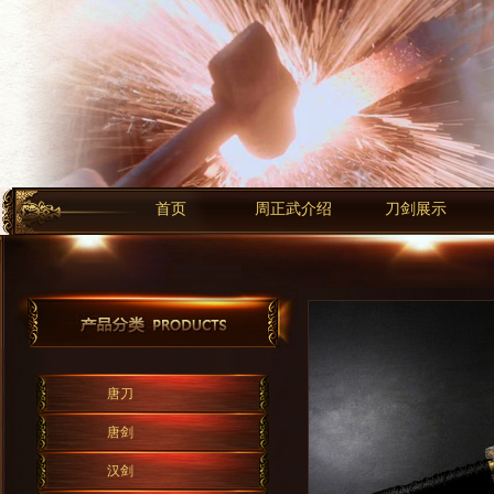
首页
周正武介绍
刀剑展示
唐刀
唐剑
汉剑