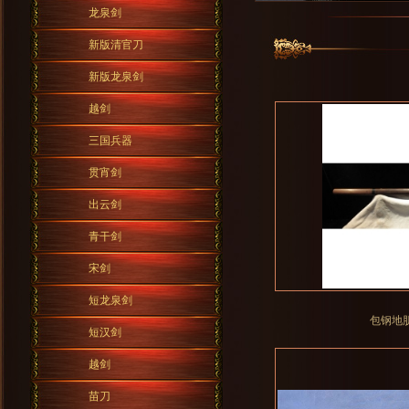
龙泉剑
新版清官刀
新版龙泉剑
越剑
三国兵器
贯宵剑
出云剑
青干剑
宋剑
短龙泉剑
包钢地
短汉剑
越剑
苗刀