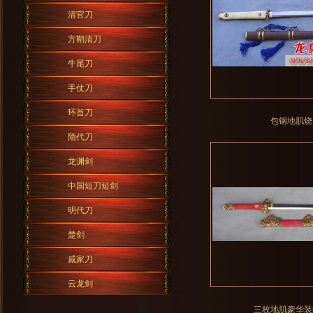
清官刀
方鞘清刀
牛尾刀
手仗刀
环首刀
包钢地肌烧
隋代刀
龙渊剑
中国短刀短剑
明代刀
楚剑
戚家刀
云龙剑
三枚地肌豪华装