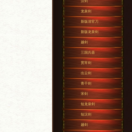
汉剑
龙泉剑
新版清官刀
新版龙泉剑
越剑
三国兵器
贯宵剑
出云剑
青干剑
宋剑
短龙泉剑
短汉剑
越剑