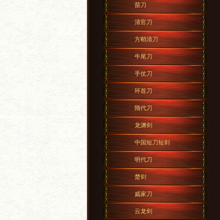
苗刀
清官刀
方鞘清刀
牛尾刀
手仗刀
环首刀
隋代刀
龙渊剑
中国短刀短剑
明代刀
楚剑
戚家刀
云龙剑