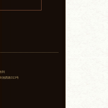
收到
剑池西路313号