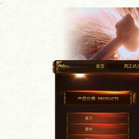
<
首页
周正武
唐刀
唐剑