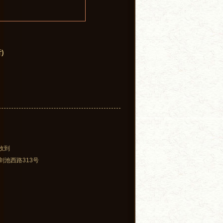
)
收到
剑池西路313号