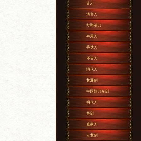
苗刀
清官刀
方鞘清刀
牛尾刀
手仗刀
环首刀
隋代刀
龙渊剑
中国短刀短剑
明代刀
楚剑
戚家刀
云龙剑