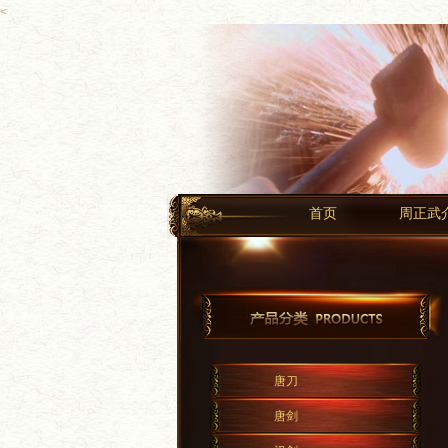
<
首页
周正武
唐刀
唐剑