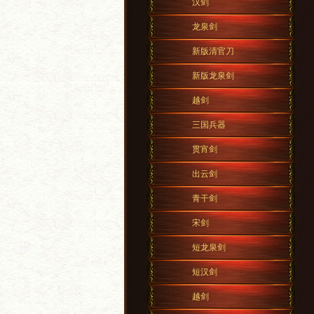
汉剑
龙泉剑
新版清官刀
新版龙泉剑
越剑
三国兵器
贯宵剑
出云剑
青干剑
宋剑
短龙泉剑
短汉剑
越剑