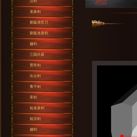
汉剑
龙泉剑
新版清官刀
新版龙泉剑
越剑
三国兵器
贯宵剑
出云剑
青干剑
宋剑
短龙泉剑
短汉剑
越剑