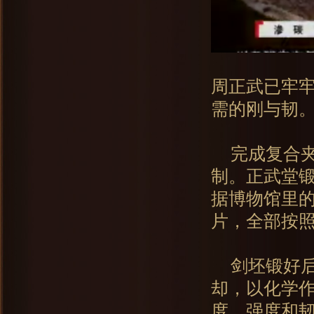
周正武已牢
需的刚与韧
完成复合夹
制。正武堂
据博物馆里
片，全部按
剑坯锻好后
却，以化学
度、强度和