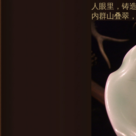
人眼里，铸
内群山叠翠