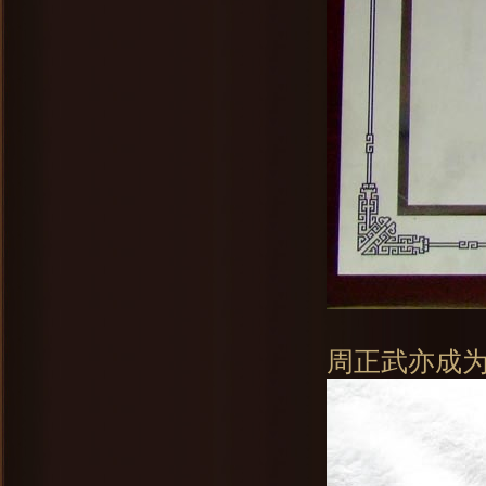
周正武亦成