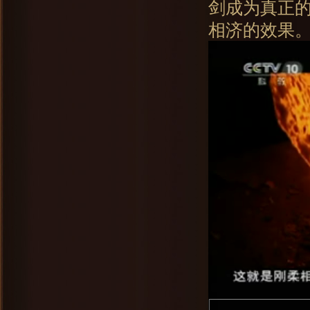
剑成为真正
相济的效果