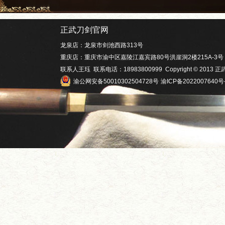
正武刀剑官网
龙泉店：龙泉市剑池西路313号
重庆店：重庆市渝中区嘉陵江嘉宾路80号洪崖洞2楼215A-3号
联系人王珏 联系电话：18983800999 Copyright © 201
渝公网安备50010302504728号
渝ICP备2022007640号