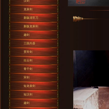
汉剑
龙泉剑
新版清官刀
新版龙泉剑
越剑
三国兵器
贯宵剑
出云剑
青干剑
宋剑
短龙泉剑
短汉剑
越剑