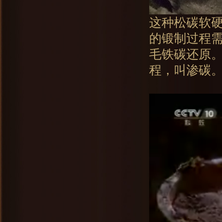
这种松碳软
的锻制过程
毛铁碳还原
程，叫渗碳