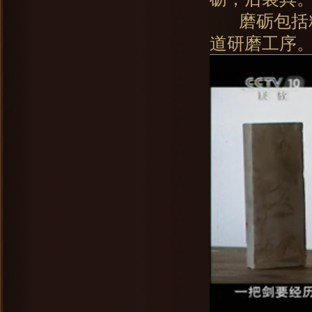
磨砺包括粗
道研磨工序