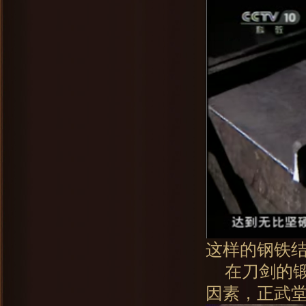
这样的钢铁
在刀剑的锻
因素，正武