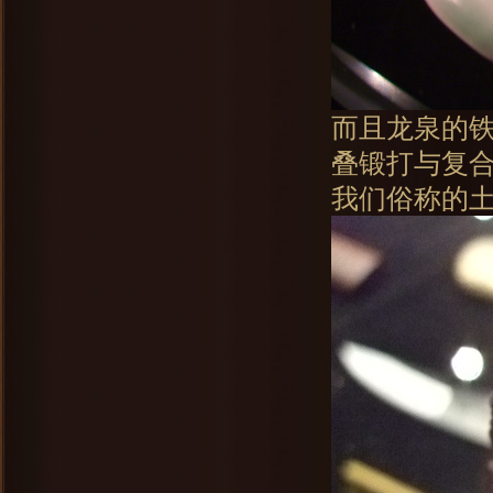
而且龙泉的
叠锻打与复
我们俗称的