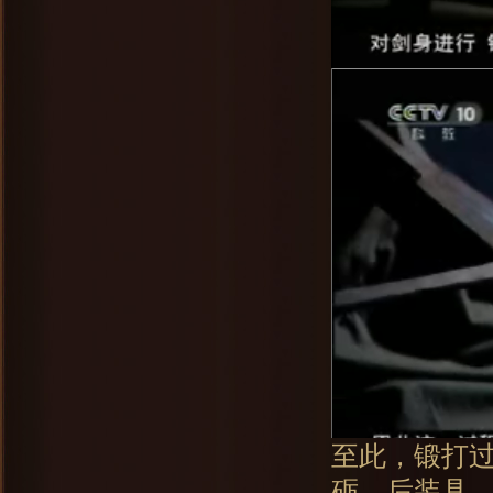
至此，锻打
砺，后装具