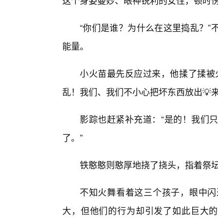
这个身姿曼妙、眼神锐利的女性，顿时
“你们是谁？为什么在这里捣乱？”
能量。
小火苗最先反应过来，他揉了揉被
乱！我们、我们不小心把坏东西放出💡来
影踪也赶紧补充道：“是的！我们
了。”
铁憨憨则憨厚地挠了挠头，指着祭坛
不知火舞看着这三个孩子，眼中闪
大，但他们的行为却引发了如此巨大的危