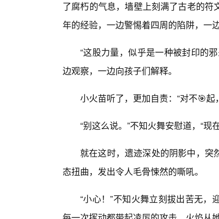
了腐朽的气息，墙壁上刻满了古老的符
年的经验，一边警惕着四周的陷阱，一
“这股力量，似乎是一种被封印的邪
边观察，一边向孩子们解释。
小火苗听了，更加自责：“对不🎯起
“别这么说。”不知火舞安慰道，“现
就在这时，遗迹深处的阴影中，突
态扭曲，发出令人毛骨悚然的嘶吼。
“小心！”不知火舞立刻拔出苦无，
每一次挥动都带起凌厉的攻击。火焰从