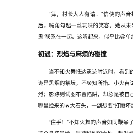
“舞，村长大人有请。”信使的声
后，嘴角勾起一丝玩味的笑容。她从未
鬼”联系在一起。这听起来，似乎比😀
初遇：烈焰与麻烦的碰撞
当不知火舞抵达遗迹附近时，看到
诡异黑烟的祭坛，不🎯知所措。小火苗
烈；影踪则试图布置陷阱，却总是被自己
哪里捡来的🔥大石头，一副想要“打跑坏蛋
“住手！”不知火舞的声音如同鞭