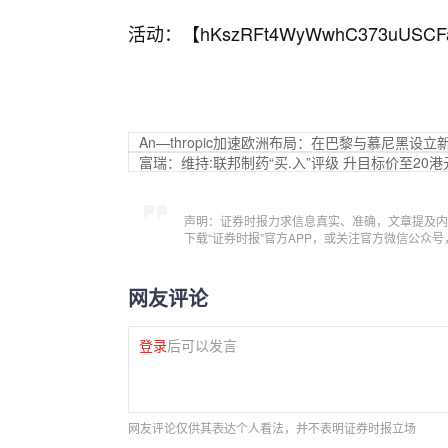
活动：【
hKszRFt4WyWwhC373uUSCF
An—thropic加速欧洲布局：在巴黎与慕尼黑设立
富瑞：维持:联邦制药“买.入”评级 升目标价至20港
声明：证券时报力求信息真实、准确，文章提及内
下载“证券时报”官方APP，或关注官方微信公众
网友评论
登录
后可以发言
网友评论仅供其表达个人看法，并不表明证券时报立场