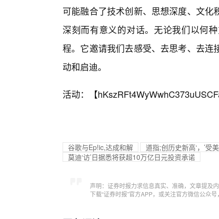
可能融合了技术创新、思想深度、文化
深刻而有意义的对话。无论我们以何种
程。它邀请我们去感受、去思考、去连接
动和启迪。
活动：【
hKszRFt4WyWwhC373uUSCF
谷歌与Ep!ic,达成和解
道指;创历史新高‘，’
莫迪‘访’日据悉将获超10万亿日元投资承诺
声明：证券时报力求信息真实、准确，文章提及内
下载“证券时报”官方APP，或关注官方微信公众