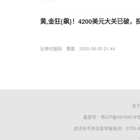
黄,金狂{飙}！4200美元大关已破
证券时报网
曹晨
2025-08-05 21:44
关
备案号：
粤ICP备09109218
违法和不良信息举报电话：0755-83