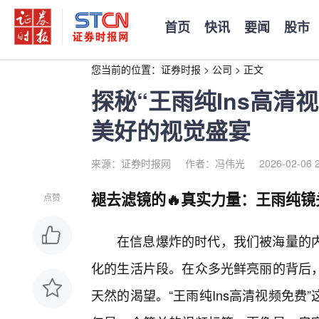
首页
快讯
要闻
股市
您当前的位置：
证券时报
>
公司
>
正文
探秘“王雨纯Ins高清
美好的视觉盛宴
来源：证券时报网
作者：冯伟光
2026-02-06 
褪去滤镜的🔥真实力量：王雨纯
点赞
在信息爆炸的时代，我们被海量的
化的生活片段。在众多光鲜亮丽的背后
天然的渴望。“王雨纯Ins高清视频免