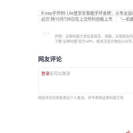
K.eep手环B5 Lite登京东智能手环金榜：以专
必贝:特10月?28日在上交所科创板上市
“—机
声明：证券时报力求信息真实、准确，文章提及内
下载“证券时报”官方APP，或关注官方微信公众
网友评论
登录
后可以发言
网友评论仅供其表达个人看法，并不表明证券时报立场